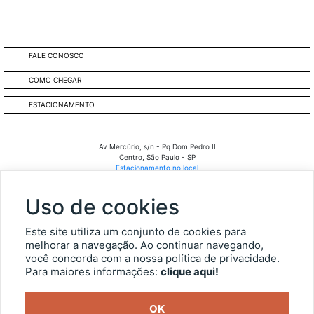
FALE CONOSCO
COMO CHEGAR
ESTACIONAMENTO
Av Mercúrio, s/n - Pq Dom Pedro II
Centro, São Paulo - SP
Estacionamento no local
Fale Conosco
:
11 3246 4000 das 09h às 17h.
Uso de cookies
SECRETARIA DA CULTURA, ECONOMIA E INDÚSTRIA CRIATIVAS
Este site utiliza um conjunto de cookies para
melhorar a navegação. Ao continuar navegando,
você concorda com a nossa política de privacidade.
OUVIDORIA
Para maiores informações:
clique aqui!
TRANSPARÊNCIA
OK