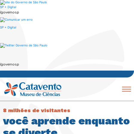
Skip
to
SP + Digital
main
/governosp
content
SP + Digital
/governosp
Navegação
Mobile
principal
8 milhões de visitantes
você aprende enquanto
se diverte