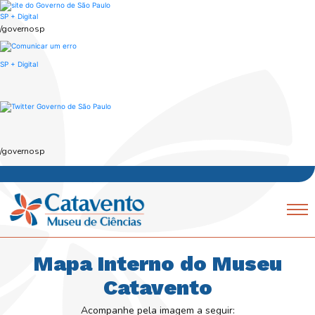
Skip
to
SP + Digital
main
/governosp
content
SP + Digital
/governosp
Navegação
Mobile
principal
Mapa Interno do Museu
Catavento
Acompanhe pela imagem a seguir: