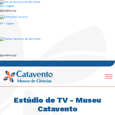
Skip
to
SP + Digital
main
/governosp
content
SP + Digital
/governosp
Navegação
Mobile
principal
Estúdio de TV - Museu
Catavento